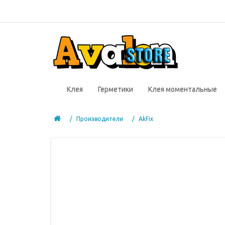
Клея
Герметики
Клея моментальные
Производители
AkFix