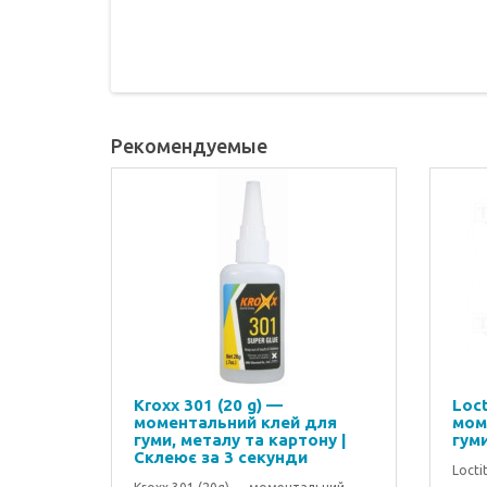
Рекомендуемые
Kroxx 301 (20 g) —
Loct
моментальний клей для
мом
гуми, металу та картону |
гуми
Склеює за 3 секунди
Locti