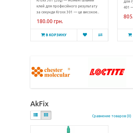
Kroxx 301 (20g) — моментальний
для г
клей для професійного результату
401 —
за секунди Kroxx 301 — це високое..
805.
180.00 грн.
В КОРЗИНУ
AkFix
Сравнение товаров (0)