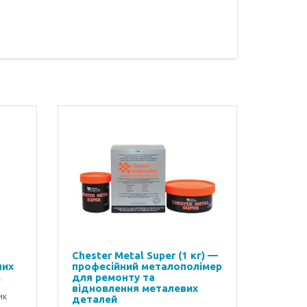
Chester Metal Super (1 кг) —
них
професійний металополімер
м
для ремонту та
відновлення металевих
ик
деталей