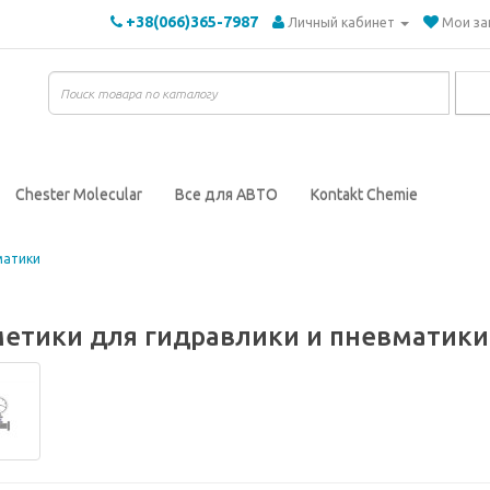
+38(066)365-7987
Личный кабинет
Мои за
Chester Molecular
Все для АВТО
Kontakt Chemie
матики
метики для гидравлики и пневматики