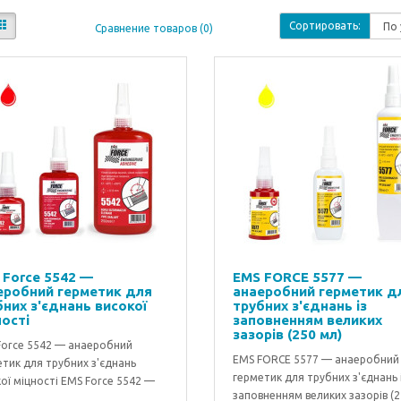
Сортировать:
Сравнение товаров (0)
 Force 5542 —
EMS FORCE 5577 —
еробний герметик для
анаеробний герметик д
бних з'єднань високої
трубних з'єднань із
ості
заповненням великих
зазорів (250 мл)
Force 5542 — анаеробний
EMS FORCE 5577 — анаеробний
тик для трубних з'єднань
герметик для трубних з'єднань 
ої міцності EMS Force 5542 —
заповненням великих зазорів (
.