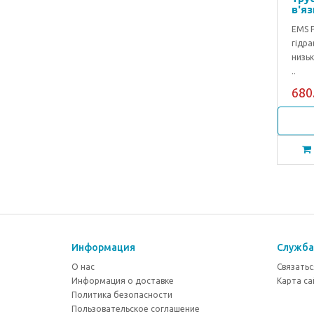
в'яз
EMS 
гідра
низьк
..
680.
Информация
Служба
О нас
Связатьс
Информация о доставке
Карта са
Политика безопасности
Пользовательское соглашение