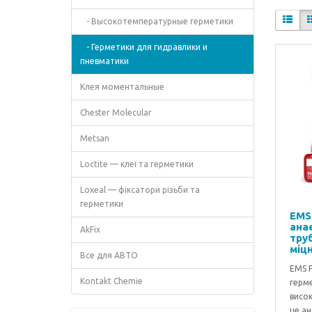
- Высокотемпературные герметики
- Герметики для гидравлики и
пневматики
Клея моментальные
Chester Molecular
Metsan
Loctite — клеї та герметики
Loxeal — фіксатори різьби та
герметики
EMS
ана
AkFix
тру
міцн
Все для АВТО
EMS 
Kontakt Chemie
герме
висок
це ан.