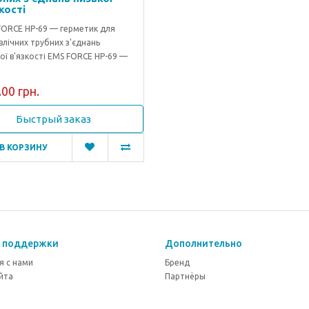
кості
FORCE HP-69 — герметик для
влічних трубних з'єднань
ої в'язкості EMS FORCE HP-69 —
00 грн.
Быстрый заказ
В КОРЗИНУ
 поддержки
Дополнительно
я с нами
Бренд
йта
Партнёры