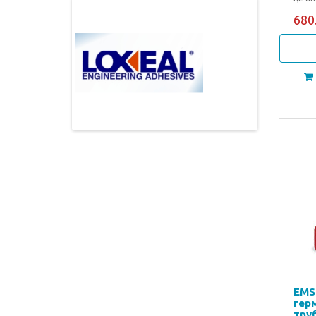
680.
EMS
гер
тру