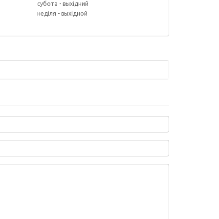
субота - выхідний
неділя - выхідной