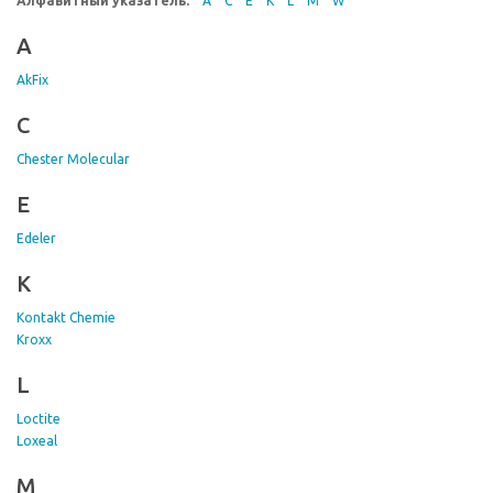
Алфавитный указатель:
A
C
E
K
L
M
W
A
AkFix
C
Chester Molecular
E
Edeler
K
Kontakt Chemie
Kroxx
L
Loctite
Loxeal
M